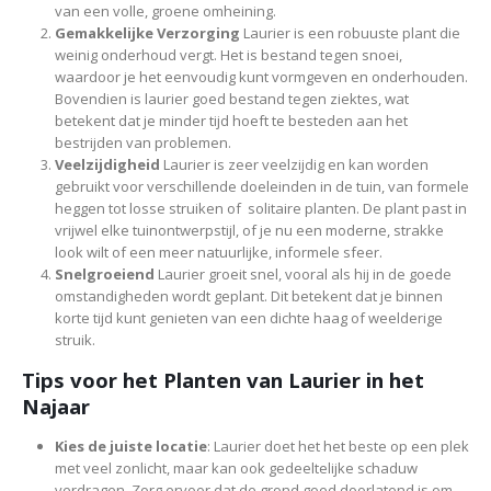
van een volle, groene omheining.
Gemakkelijke Verzorging
Laurier is een robuuste plant die
weinig onderhoud vergt. Het is bestand tegen snoei,
waardoor je het eenvoudig kunt vormgeven en onderhouden.
Bovendien is laurier goed bestand tegen ziektes, wat
betekent dat je minder tijd hoeft te besteden aan het
bestrijden van problemen.
Veelzijdigheid
Laurier is zeer veelzijdig en kan worden
gebruikt voor verschillende doeleinden in de tuin, van formele
heggen tot losse struiken of solitaire planten. De plant past in
vrijwel elke tuinontwerpstijl, of je nu een moderne, strakke
look wilt of een meer natuurlijke, informele sfeer.
Snelgroeiend
Laurier groeit snel, vooral als hij in de goede
omstandigheden wordt geplant. Dit betekent dat je binnen
korte tijd kunt genieten van een dichte haag of weelderige
struik.
Tips voor het Planten van Laurier in het
Najaar
Kies de juiste locatie
: Laurier doet het het beste op een plek
met veel zonlicht, maar kan ook gedeeltelijke schaduw
verdragen. Zorg ervoor dat de grond goed doorlatend is om