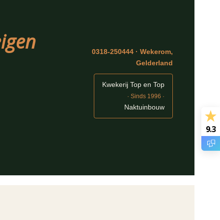
eigen
0318-250444 · Wekerom,
Gelderland
Kwekerij Top en Top
· Sinds 1996 ·
Naktuinbouw
9.3