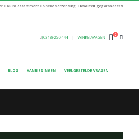
ier
Ruim assortiment
Snelle verzending
Kwaliteit gegarandeerd
0
(0318)-250 444
|
WINKELWAGEN
BLOG
AANBIEDINGEN
VEELGESTELDE VRAGEN