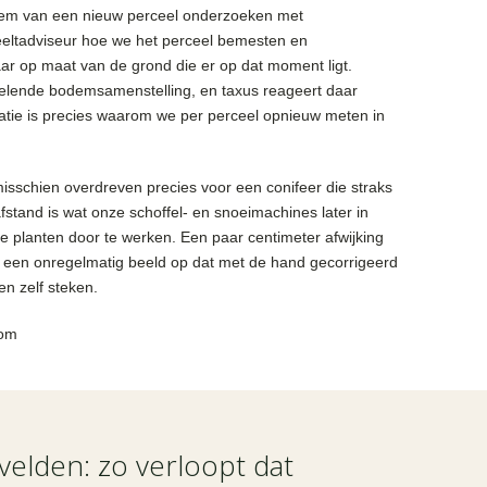
odem van een nieuw perceel onderzoeken met
eltadviseur hoe we het perceel bemesten en
r op maat van de grond die er op dat moment ligt.
elende bodemsamenstelling, en taxus reageert daar
ariatie is precies waarom we per perceel opnieuw meten in
misschien overdreven precies voor een conifeer die straks
fstand is wat onze schoffel- en snoeimachines later in
de planten door te werken. Een paar centimeter afwijking
el een onregelmatig beeld op dat met de hand gecorrigeerd
en zelf steken.
velden: zo verloopt dat