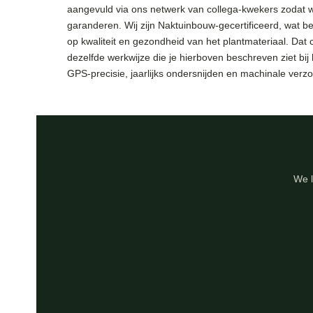
aangevuld via ons netwerk van collega-kwekers zodat 
garanderen. Wij zijn Naktuinbouw-gecertificeerd, wat be
op kwaliteit en gezondheid van het plantmateriaal. Dat c
dezelfde werkwijze die je hierboven beschreven ziet bi
GPS-precisie, jaarlijks ondersnijden en machinale verzo
We l