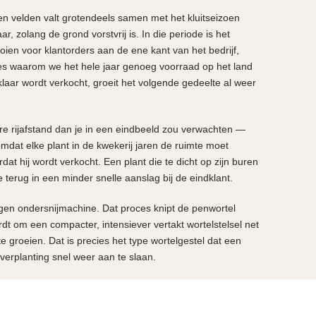
en velden valt grotendeels samen met het kluitseizoen
r, zolang de grond vorstvrij is. In die periode is het
ien voor klantorders aan de ene kant van het bedrijf,
ies waarom we het hele jaar genoeg voorraad op het land
klaar wordt verkocht, groeit het volgende gedeelte al weer
re rijafstand dan je in een eindbeeld zou verwachten —
omdat elke plant in de kwekerij jaren de ruimte moet
at hij wordt verkocht. Een plant die te dicht op zijn buren
je terug in een minder snelle aanslag bij de eindklant.
gen ondersnijmachine. Dat proces knipt de penwortel
t om een compacter, intensiever vertakt wortelstelsel net
te groeien. Dat is precies het type wortelgestel dat een
a verplanting snel weer aan te slaan.