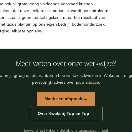
we ook bij grote vraag voldoende voorraad kunnen
tekent dat onze teeltpraktijk periodiek wordt gecontroleerd
ertificaat is geen marketingclaim, maar het resultaat van
j het taxus planten op ons eigen bedrijf: bodemonderzoek,
rging, elk jaar opnieuw.
Meer weten over onze werkwijze?
aten je graag op afspraak zien hoe we taxus kweken in Wekerom, of 
persoonlijk advies over jouw situatie.
Maak een afspraak →
Over Kwekerij Top en Top →
Liever direct kijken? Bekijk ons taxusassortiment