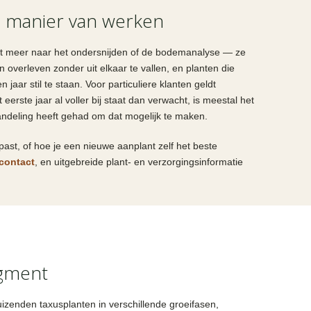
e manier van werken
iet meer naar het ondersnijden of de bodemanalyse — ze
uin overleven zonder uit elkaar te vallen, en planten die
aar stil te staan. Voor particuliere klanten geldt
eerste jaar al voller bij staat dan verwacht, is meestal het
ehandeling heeft gehad om dat mogelijk te maken.
past, of hoe je een nieuwe aanplant zelf het beste
contact
, en uitgebreide plant- en verzorgingsinformatie
egment
zenden taxusplanten in verschillende groeifasen,