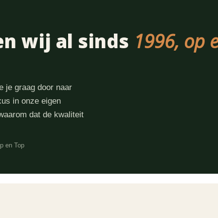
n wij al sinds
1996, op 
e je graag door naar
axus in onze eigen
waarom dat de kwaliteit
op en Top