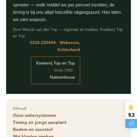
sproeier — welk middel we per perceel inzetten, de
timing is bij ons altijd hetzelfde uitgangspunt. Hier laten
we zien waarom.
Door Marcel van den Top — eigenaar en kweker, Kwekerij Top
en Top
0318-250444 · Wekerom,
Gelderland
Kwekerij Top en Top
· Sinds 1996 ·
Naktuinbouw
Inhoud
9.3
Onze watersystemen
Timing en jonge aanplant
Bodem en zuurstof
Wat klanten merken