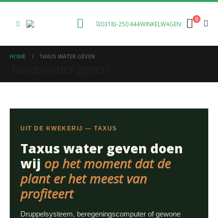
0
(0318)-250 444
WINKELWAGEN
HOME
TAXUS WATER GEVEN
Taxus water geven
UIT DE KWEKERIJ — TAXUS
Taxus water geven doen
wij
op het moment dat de
plant er het meest van
profiteert
Druppelsysteem, beregeningscomputer of gewone