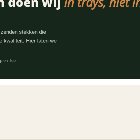
n doen wij
in trays, niet 
uizenden stekken die
e kwaliteit. Hier laten we
op en Top