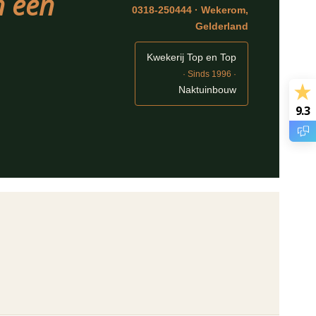
in een
0318-250444 · Wekerom,
Gelderland
Kwekerij Top en Top
· Sinds 1996 ·
Naktuinbouw
9.3