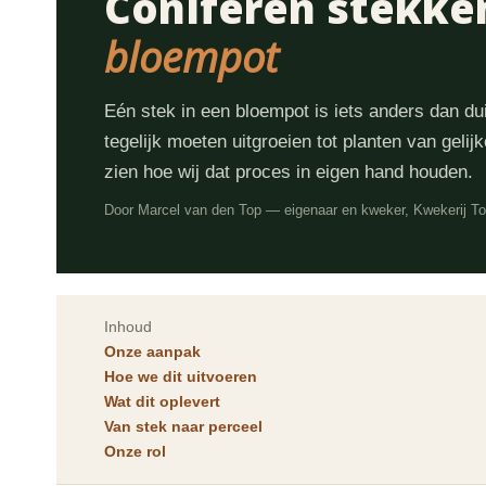
Coniferen stekke
bloempot
Eén stek in een bloempot is iets anders dan d
tegelijk moeten uitgroeien tot planten van gelijk
zien hoe wij dat proces in eigen hand houden.
Door Marcel van den Top — eigenaar en kweker, Kwekerij T
Inhoud
Onze aanpak
Hoe we dit uitvoeren
Wat dit oplevert
Van stek naar perceel
Onze rol