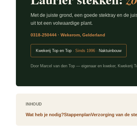
Met de juiste grond, een goede stektray en de jui
uit tot een volwaardige plant.
0318-250444 · Wekerom, Gelderland
Kwekerij Top en Top
· Sinds 1996 ·
Naktuinbouw
Door Marcel van den Top — eigenaar en kweker, Kwekerij T
INHOUD
Wat heb je nodig?
Stappenplan
Verzorging van de st