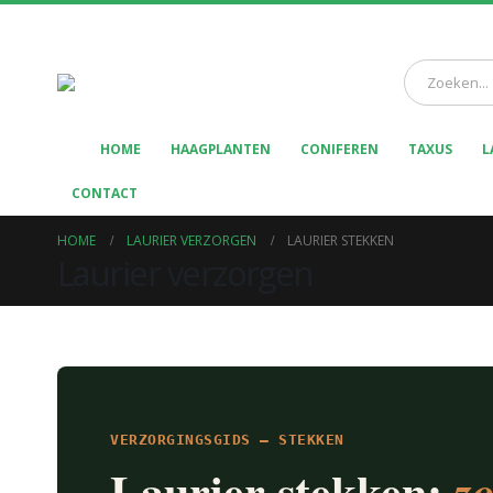
HOME
HAAGPLANTEN
CONIFEREN
TAXUS
L
CONTACT
HOME
LAURIER VERZORGEN
LAURIER STEKKEN
Laurier verzorgen
VERZORGINGSGIDS — STEKKEN
Laurier stekken:
zo