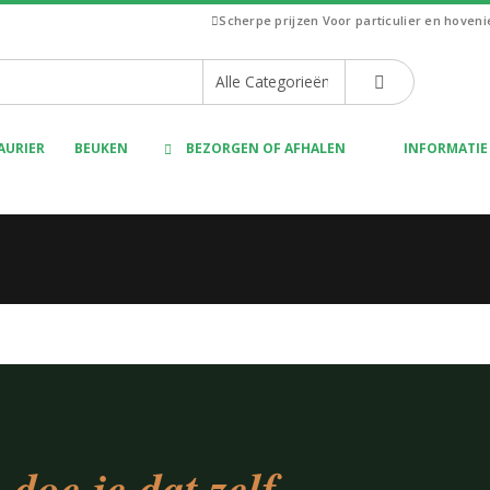
Scherpe prijzen
Voor particulier en hoven
AURIER
BEUKEN
BEZORGEN OF AFHALEN
INFORMATIE
 doe je dat zelf