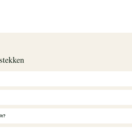
 stekken
lt?