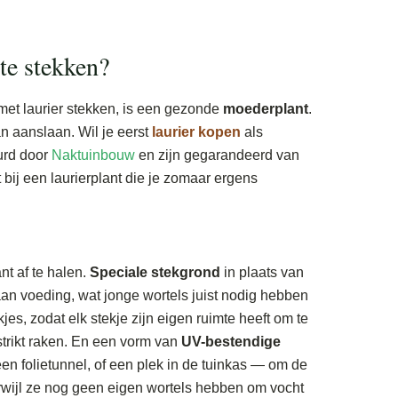
te stekken?
 met laurier stekken, is een gezonde
moederplant
.
n aanslaan. Wil je eerst
laurier kopen
als
urd door
Naktuinbouw
en zijn gegarandeerd van
t bij een laurierplant die je zomaar ergens
t af te halen.
Speciale stekgrond
in plaats van
an voeding, wat jonge wortels juist nodig hebben
jes, zodat elk stekje zijn eigen ruimte heeft om te
strikt raken. En een vorm van
UV-bestendige
en folietunnel, of een plek in de tuinkas — om de
rwijl ze nog geen eigen wortels hebben om vocht