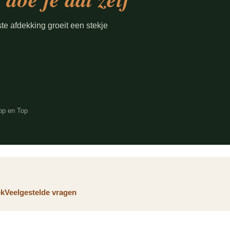
ste afdekking groeit een stekje
op en Top
ek
Veelgestelde vragen