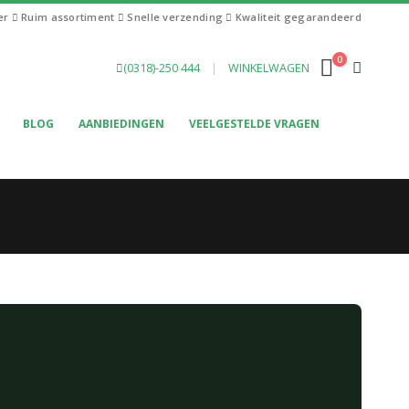
ier
Ruim assortiment
Snelle verzending
Kwaliteit gegarandeerd
0
(0318)-250 444
|
WINKELWAGEN
BLOG
AANBIEDINGEN
VEELGESTELDE VRAGEN