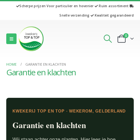
Scherpe prijzen
Voor particulier en hovenier
Ruim assortiment
Snelle verzending
Kwaliteit gegarandeerd
0
HOME
GARANTIE EN KLACHTEN
Garantie en klachten
KWEKERIJ TOP EN TOP · WEKEROM, GELDERLAND
Garantie en klachten
Wij staan achter onze planten. Hier lees je hoe