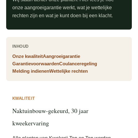
onze aangroeigarantie werkt, wat je wettelijke
rechten zijn en wat je kunt doen bij een klacht.
INHOUD
Onze kwaliteit
Aangroeigarantie
Garantievoorwaarden
Coulanceregeling
Melding indienen
Wettelijke rechten
KWALITEIT
Naktuinbouw-gekeurd, 30 jaar
kweekervaring