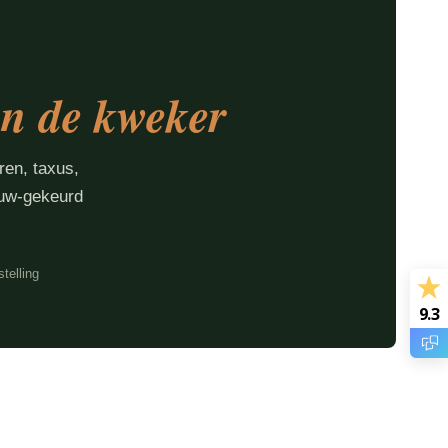
an de kweker
ren, taxus,
ouw-gekeurd
telling
9.3