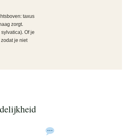
chtsboven: taxus
aag zorgt.
ylvatica). Of je
zodat je niet
delijkheid