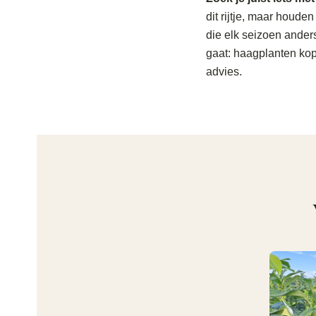
dit rijtje, maar houd
die elk seizoen anders
gaat: haagplanten kope
advies.