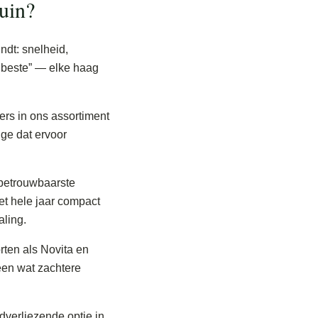
uin?
ndt: snelheid,
et beste” — elke haag
ers in ons assortiment
ge dat ervoor
betrouwbaarste
het hele jaar compact
aling.
rten als Novita en
een wat zachtere
dverliezende optie in