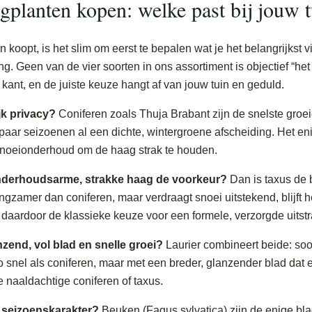
gplanten kopen: welke past bij jouw t
 koopt, is het slim om eerst te bepalen wat je het belangrijkst vi
ing. Geen van de vier soorten in ons assortiment is objectief “h
e kant, en de juiste keuze hangt af van jouw tuin en geduld.
jk privacy?
Coniferen zoals Thuja Brabant zijn de snelste groei
aar seizoenen al een dichte, wintergroene afscheiding. Het eni
snoeionderhoud om de haag strak te houden.
 onderhoudsarme, strakke haag de voorkeur?
Dan is taxus de 
ngzamer dan coniferen, maar verdraagt snoei uitstekend, blijft 
 daardoor de klassieke keuze voor een formele, verzorgde uitstr
zend, vol blad en snelle groei?
Laurier combineert beide: soo
o snel als coniferen, maar met een breder, glanzender blad dat 
de naaldachtige coniferen of taxus.
et seizoenskarakter?
Beuken (Fagus sylvatica) zijn de enige bla