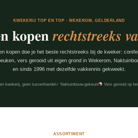
KWEKERIJ TOP EN TOP · WEKEROM, GELDERLAND
en kopen
rechtstreeks v
n kopen doe je het beste rechtstreeks bij de kweker: conife
 beuken, vers gerooid uit eigen grond in Wekerom, Naktuinb
en sinds 1996 met dezelfde vakkennis gekweekt.
en kwekerij, geen tussenhandel
✓ Naktuinbouw-gekeurd
Vers gerooid op bes
ASSORTIMENT