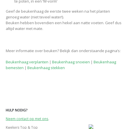
te poten, in een ‘W-vorm’
Geef de beukenhaag de eerste twee weken na het planten
genoeg water (niet teveel water!).
Beuken hebben bovendien een hekel aan natte voeten. Geef dus
altijd water met mate.
Meer informatie over beuken? Bekijk dan onderstaande pagina’s:
Beukenhaag verplanten
|
Beukenhaag snoeien
|
Beukenhaag
bemesten
|
Beukenhaag stekken
HULP NODIG?
Neem contact op met ons
.
Kwekerij Top & Top