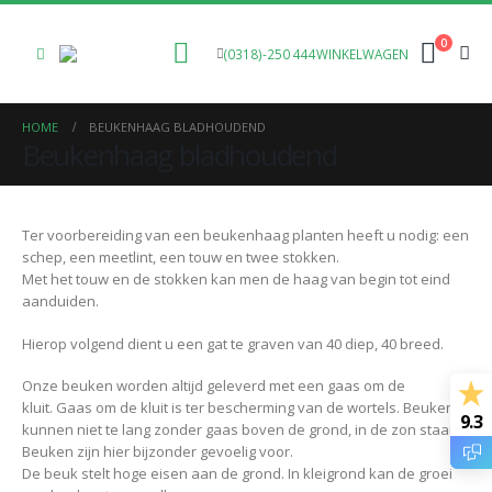
0
(0318)-250 444
WINKELWAGEN
HOME
BEUKENHAAG BLADHOUDEND
Beukenhaag bladhoudend
Ter voorbereiding van een beukenhaag planten heeft u nodig: een
schep, een meetlint, een touw en twee stokken.
Met het touw en de stokken kan men de haag van begin tot eind
aanduiden.
Hierop volgend dient u een gat te graven van 40 diep, 40 breed.
Onze beuken worden altijd geleverd met een gaas om de
kluit. Gaas om de kluit is ter bescherming van de wortels. Beuken
9.3
kunnen niet te lang zonder gaas boven de grond, in de zon staan.
Beuken zijn hier bijzonder gevoelig voor.
De beuk stelt hoge eisen aan de grond. In kleigrond kan de groei