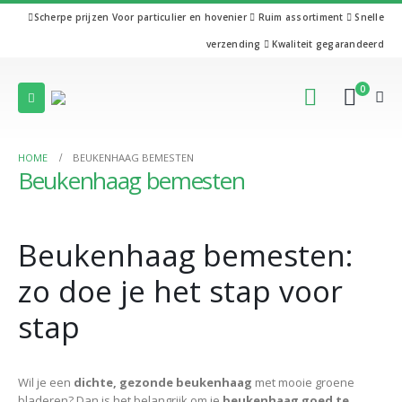
Scherpe prijzen
Voor particulier en hovenier
Ruim assortiment
Snelle
verzending
Kwaliteit gegarandeerd
0
HOME
BEUKENHAAG BEMESTEN
Beukenhaag bemesten
Beukenhaag bemesten:
zo doe je het stap voor
stap
Wil je een
dichte, gezonde beukenhaag
met mooie groene
bladeren? Dan is het belangrijk om je
beukenhaag goed te