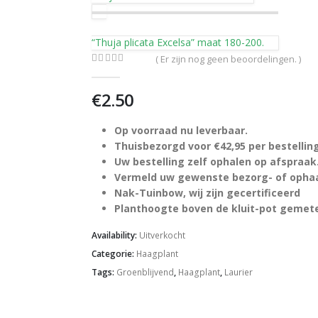
“Thuja plicata Excelsa” maat 180-200.
( Er zijn nog geen beoordelingen. )
0
out of 5
€
2.50
Op voorraad nu leverbaar.
Thuisbezorgd voor €42,95 per bestelli
Uw bestelling zelf ophalen op afspraak
Vermeld uw gewenste bezorg- of ophaal
Nak-Tuinbow, wij zijn gecertificeerd
Planthoogte boven de kluit-pot gemet
Availability:
Uitverkocht
Categorie:
Haagplant
Tags:
Groenblijvend
,
Haagplant
,
Laurier