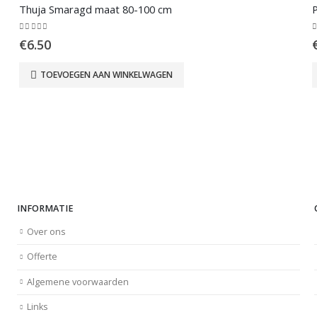
Thuja Smaragd maat 80-100 cm
P
0
out of 5
0
€
6.50
TOEVOEGEN AAN WINKELWAGEN
INFORMATIE
Over ons
Offerte
Algemene voorwaarden
Links