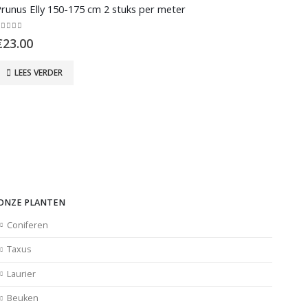
runus Elly 150-175 cm 2 stuks per meter
Thuja
out of 5
0
out o
€
23.00
€
5.5
LEES VERDER
LE
ONZE PLANTEN
Coniferen
Taxus
Laurier
Beuken