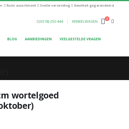
ier
Ruim assortiment
Snelle verzending
Kwaliteit gegarandeerd
0
(0318)-250 444
|
WINKELWAGEN
BLOG
AANBIEDINGEN
VEELGESTELDE VRAGEN
er)
 cm wortelgoed
 oktober)