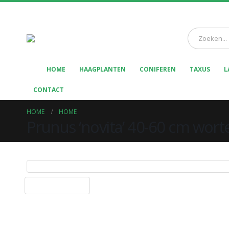
HOME
HAAGPLANTEN
CONIFEREN
TAXUS
L
CONTACT
HOME
HOME
Prunus ‘novita’ 40-60 cm wort