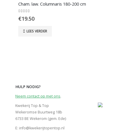
Cham. law. Columnaris 180-200 cm
0
out of 5
€
19.50
LEES VERDER
HULP NODIG?
Neem contact op met ons
.
Kwekerij Top & Top
Wekeromse Buurtweg 18b
6733 BE Wekerom (gem. Ede)
E: info@kwekerijtopentop.nl