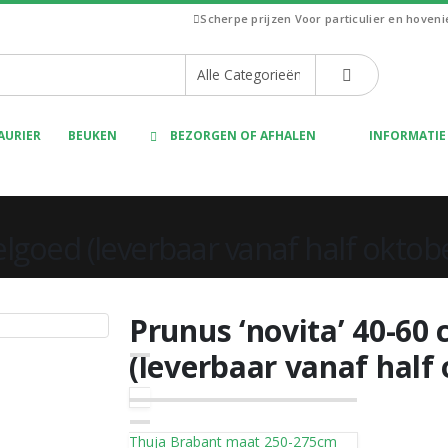
Scherpe prijzen
Voor particulier en hoven
AURIER
BEUKEN
BEZORGEN OF AFHALEN
INFORMATIE
elgoed (leverbaar vanaf half oktob
Prunus ‘novita’ 40-60
(leverbaar vanaf half
Thuja Brabant maat 250-275cm