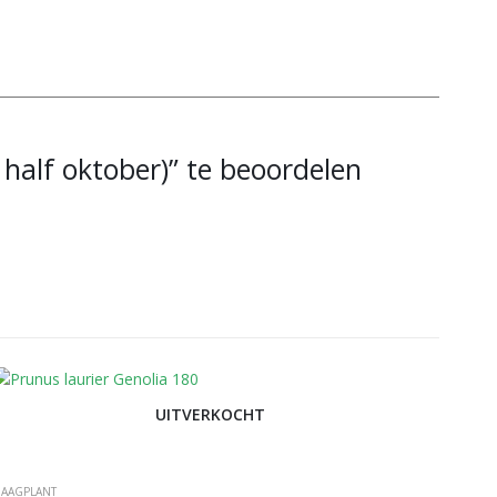
half oktober)” te beoordelen
UITVERKOCHT
AAGPLANT
HAAGPL