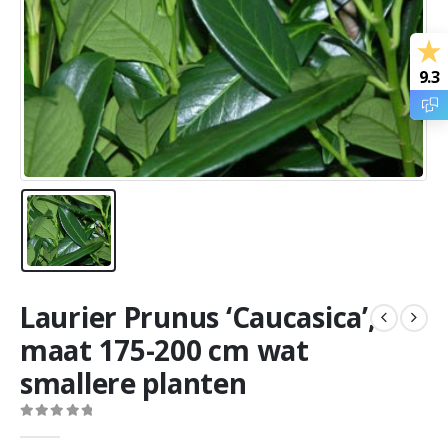
9.3
Laurier Prunus ‘Caucasica’,
maat 175-200 cm wat
smallere planten
0
out of 5