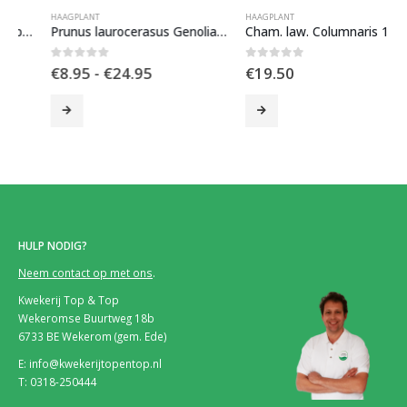
HAAGPLANT
HAAGPLANT
Prunus laurocerasus Genolia (kopie)
Cham. law. Columnaris 180-200 cm
Prijsklasse:
0
out of 5
0
out of 5
€
8.95
-
€
24.95
€
19.50
€8.95
tot
€24.95
HULP NODIG?
Neem contact op met ons
.
Kwekerij Top & Top
Wekeromse Buurtweg 18b
6733 BE Wekerom (gem. Ede)
E: info@kwekerijtopentop.nl
T: 0318-250444