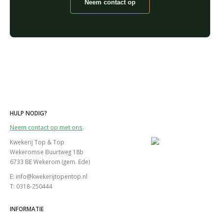
Neem contact op
HULP NODIG?
Neem contact op met ons
.
Kwekerij Top & Top
Wekeromse Buurtweg 18b
6733 BE Wekerom (gem. Ede)
E: info@kwekerijtopentop.nl
T: 0318-250444
INFORMATIE