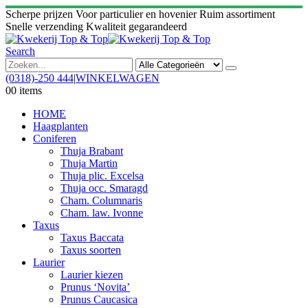
Scherpe prijzen
Voor particulier en hovenier
Ruim assortiment
Snelle verzending
Kwaliteit gegarandeerd
Search
(0318)-250 444
|
WINKELWAGEN
0
0 items
HOME
Haagplanten
Coniferen
Thuja Brabant
Thuja Martin
Thuja plic. Excelsa
Thuja occ. Smaragd
Cham. Columnaris
Cham. law. Ivonne
Taxus
Taxus Baccata
Taxus soorten
Laurier
Laurier kiezen
Prunus ‘Novita’
Prunus Caucasica