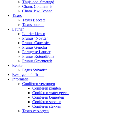
Thuja occ. Smaragd
Cham. Columnaris
Cham. law. Ivonne
Taxus
Taxus Baccata
Taxus soorten
Laurier
Laurier kiezen
Prunus ‘Novita’
Prunus Caucasica
Prunus Genolia
Portugese Laurier
Prunus Rotundifolia
Prunus Greentorch
Beuken
Fagus Sylvatica
Bezorgen of afhalen
Informatie
Coniferen verzorgen
Coniferen planten
Coniferen water geven
Coniferen bemesten
Coniferen snoeien
Coniferen stekken
Taxus verzorgen