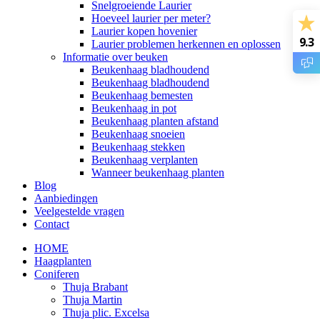
Snelgroeiende Laurier
Hoeveel laurier per meter?
Laurier kopen hovenier
9.3
Laurier problemen herkennen en oplossen
Informatie over beuken
Beukenhaag bladhoudend
Beukenhaag bladhoudend
Beukenhaag bemesten
Beukenhaag in pot
Beukenhaag planten afstand
Beukenhaag snoeien
Beukenhaag stekken
Beukenhaag verplanten
Wanneer beukenhaag planten
Blog
Aanbiedingen
Veelgestelde vragen
Contact
HOME
Haagplanten
Coniferen
Thuja Brabant
Thuja Martin
Thuja plic. Excelsa