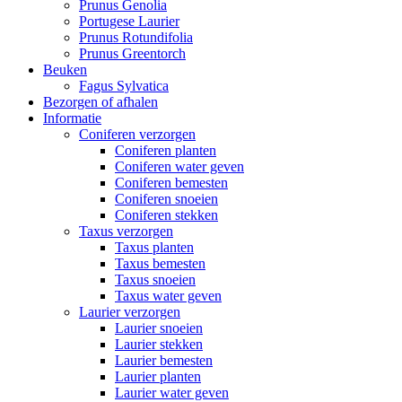
Prunus Genolia
Portugese Laurier
Prunus Rotundifolia
Prunus Greentorch
Beuken
Fagus Sylvatica
Bezorgen of afhalen
Informatie
Coniferen verzorgen
Coniferen planten
Coniferen water geven
Coniferen bemesten
Coniferen snoeien
Coniferen stekken
Taxus verzorgen
Taxus planten
Taxus bemesten
Taxus snoeien
Taxus water geven
Laurier verzorgen
Laurier snoeien
Laurier stekken
Laurier bemesten
Laurier planten
Laurier water geven