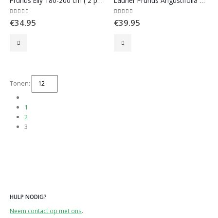
Prunus Elly 180-200 cm ( 2 per meter)
Laurier Prunus Angustifolia maat 175-200cm
0
out of 5
0
out of 5
€
34.95
€
39.95
Tonen:
1
2
3
HULP NODIG?
Neem contact op met ons
.