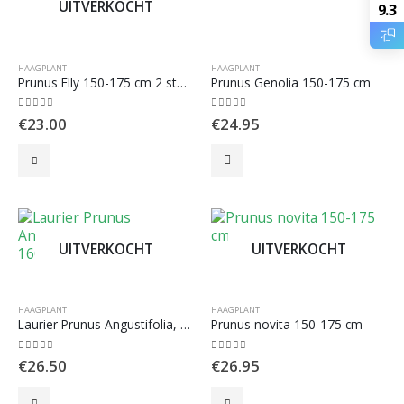
UITVERKOCHT
9.3
HAAGPLANT
HAAGPLANT
Prunus Elly 150-175 cm 2 stuks per meter
Prunus Genolia 150-175 cm
0
out of 5
0
out of 5
€
23.00
€
24.95
UITVERKOCHT
UITVERKOCHT
HAAGPLANT
HAAGPLANT
Laurier Prunus Angustifolia, maat 140-160 cm
Prunus novita 150-175 cm
0
out of 5
0
out of 5
€
26.50
€
26.95