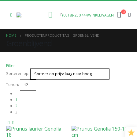
0
(0318)-250 444
WINKELWAGEN
HOME
PRODUCTEN
PRODUCT TAG -
GROENBLIJVEND
Groenblijvend
Filter
Sorteren op:
Tonen:
1
2
3