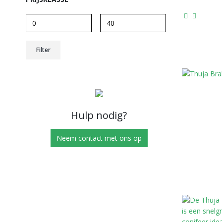
Min.
Max.
Filter
prijs
prijs
Hulp nodig?
Neem contact met ons op