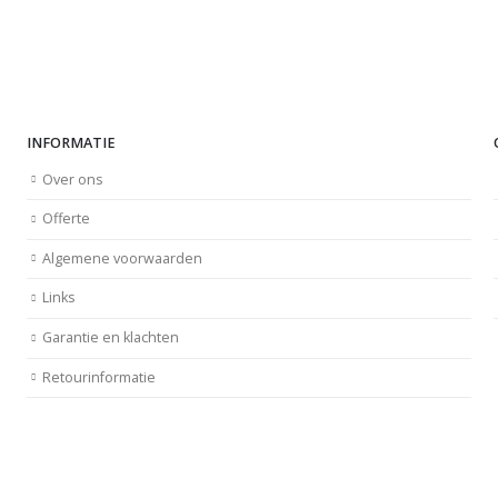
Vermeld
uw
gewenste
bezorg-
of
ophaaldag
INFORMATIE
in de
winkelwagen.
Over ons
Levertijd
Offerte
4-6
werkdagen.
Algemene voorwaarden
Nak-
Tuinbow,
Links
wij…
Garantie en klachten
Retourinformatie