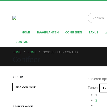
HOME
HAAGPLANTEN
CONIFEREN
TAXUS
L
CONTACT
HOME
HOME
PRODUCT TAG -
CONIFEER
Conifeer
KLEUR
Sorteren op:
Tonen:
1
2
PRIJSKLASSE