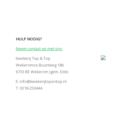
HULP NODIG?
Neem contact op met ons
.
Kwekerij Top & Top
Wekeromse Buurtweg 18b
6733 BE Wekerom (gem. Ede)
E: info@kwekerijtopentop.nl
T: 0318-250444