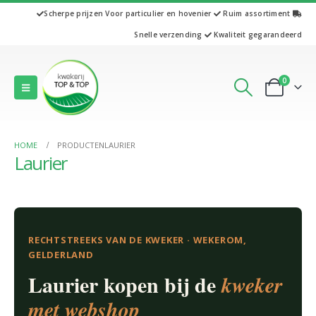
Scherpe prijzen
Voor particulier en hovenier
Ruim assortiment
Snelle verzending
Kwaliteit gegarandeerd
0
HOME
PRODUCTEN
LAURIER
Laurier
RECHTSTREEKS VAN DE KWEKER · WEKEROM,
GELDERLAND
Laurier kopen bij de
kweker
met webshop