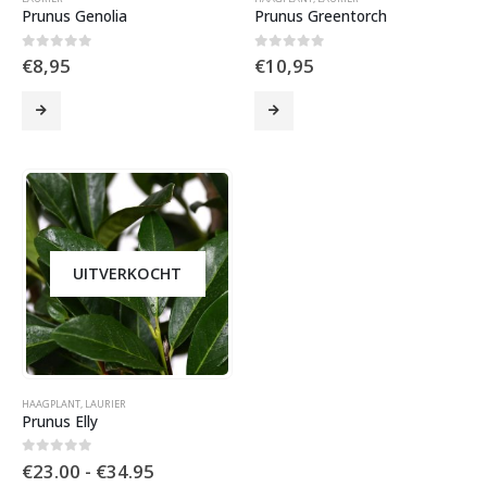
Prunus Genolia
Prunus Greentorch
0
out of 5
0
out of 5
€8,95
€10,95
UITVERKOCHT
HAAGPLANT
,
LAURIER
Prunus Elly
Prijsklasse:
0
out of 5
€
23.00
-
€
34.95