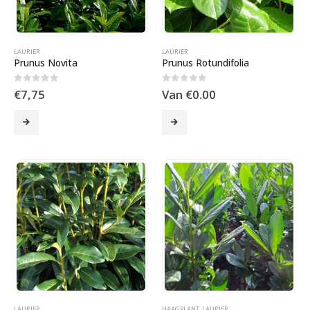
LAURIER
LAURIER
Prunus Novita
Prunus Rotundifolia
0
out of 5
0
out of 5
€7,75
Van
€
0.00
LAURIER
HAAGPLANT
,
LAURIER