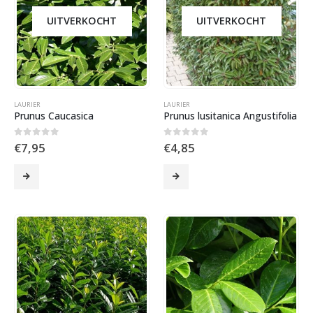
UITVERKOCHT
UITVERKOCHT
LAURIER
LAURIER
Prunus Caucasica
Prunus lusitanica Angustifolia
0
out of 5
0
out of 5
€7,95
€4,85