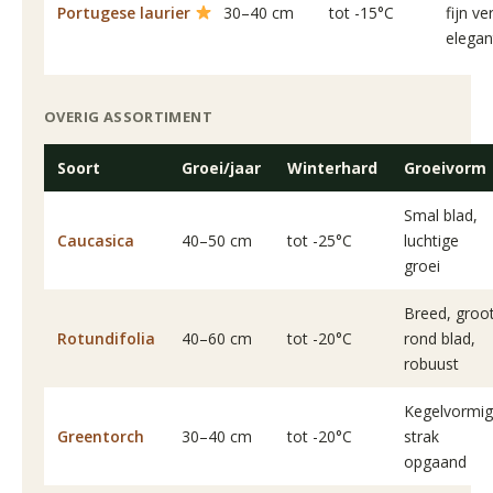
Portugese laurier
30–40 cm
tot -15°C
fijn ve
elegan
OVERIG ASSORTIMENT
Soort
Groei/jaar
Winterhard
Groeivorm
Smal blad,
Caucasica
40–50 cm
tot -25°C
luchtige
groei
Breed, groo
Rotundifolia
40–60 cm
tot -20°C
rond blad,
robuust
Kegelvormig
Greentorch
30–40 cm
tot -20°C
strak
opgaand