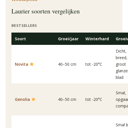
Laurier soorten vergelijken
BESTSELLERS
Soort
Groei/jaar
Winterhard
Groei
Dicht,
breed,
Novita
40–50 cm
tot -20°C
groot
glanz
blad
Smal,
Genolia
40–50 cm
tot -20°C
opgaa
compa
Smal b