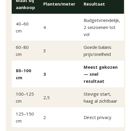
Maat bij
Planten/meter
Resultaat
aankoop
Budgetvriendelijk,
40–60
4
2 seizoenen tot
cm
vol
60–80
Goede balans
3
cm
prijs/snelheid
Meest gekozen
80–100
3
— snel
cm
resultaat
100–125
Stevige start,
2,5
cm
haag al zichtbaar
125–150
2
Direct privacy
cm