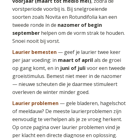
voorjaar (maart tot medio mei)
, zodra de
vorstperiode voorbij is. Bij snelgroeiende
soorten zoals Novita en Rotundifolia kan een
tweede ronde in de
nazomer of begin
september
helpen om de vorm strak te houden.
Snoei nooit bij vorst.
Laurier bemesten
— geef je laurier twee keer
per jaar voeding: in
maart of april
als de groei
op gang komt, en in
juni of juli
voor een tweede
groeistimulus. Bemest niet meer in de nazomer
— nieuwe scheuten die je daarmee stimuleert
overleven de winter minder goed.
Laurier problemen
— gele bladeren, hagelschot
of meeldauw? De meeste laurierproblemen zijn
eenvoudig te verhelpen als je ze vroeg herkent.
Op onze pagina over laurier problemen vind je
per klacht een directe diagnose en oplossing.