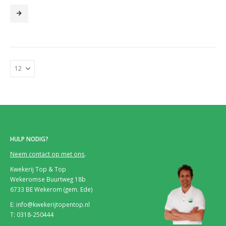
€23.00
tot
€34.95
HULP NODIG?
Neem contact op met ons
.
Kwekerij Top & Top
Wekeromse Buurtweg 18b
6733 BE Wekerom (gem. Ede)
E: info@kwekerijtopentop.nl
T: 0318-250444