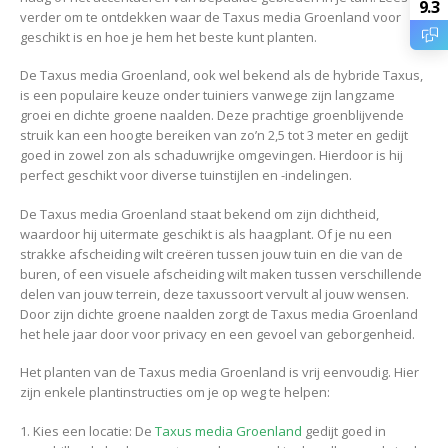
9.3
verder om te ontdekken waar de Taxus media Groenland voor
geschikt is en hoe je hem het beste kunt planten.
De Taxus media Groenland, ook wel bekend als de hybride Taxus,
is een populaire keuze onder tuiniers vanwege zijn langzame
groei en dichte groene naalden. Deze prachtige groenblijvende
struik kan een hoogte bereiken van zo’n 2,5 tot 3 meter en gedijt
goed in zowel zon als schaduwrijke omgevingen. Hierdoor is hij
perfect geschikt voor diverse tuinstijlen en -indelingen.
De Taxus media Groenland staat bekend om zijn dichtheid,
waardoor hij uitermate geschikt is als haagplant. Of je nu een
strakke afscheiding wilt creëren tussen jouw tuin en die van de
buren, of een visuele afscheiding wilt maken tussen verschillende
delen van jouw terrein, deze taxussoort vervult al jouw wensen.
Door zijn dichte groene naalden zorgt de Taxus media Groenland
het hele jaar door voor privacy en een gevoel van geborgenheid.
Het planten van de Taxus media Groenland is vrij eenvoudig. Hier
zijn enkele plantinstructies om je op weg te helpen:
1. Kies een locatie: De
Taxus media Groenland
gedijt goed in