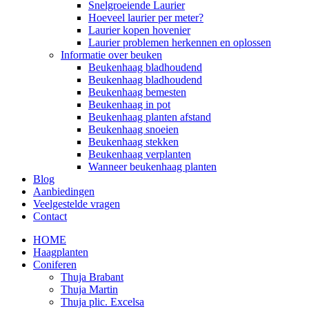
Snelgroeiende Laurier
Hoeveel laurier per meter?
Laurier kopen hovenier
Laurier problemen herkennen en oplossen
Informatie over beuken
Beukenhaag bladhoudend
Beukenhaag bladhoudend
Beukenhaag bemesten
Beukenhaag in pot
Beukenhaag planten afstand
Beukenhaag snoeien
Beukenhaag stekken
Beukenhaag verplanten
Wanneer beukenhaag planten
Blog
Aanbiedingen
Veelgestelde vragen
Contact
HOME
Haagplanten
Coniferen
Thuja Brabant
Thuja Martin
Thuja plic. Excelsa