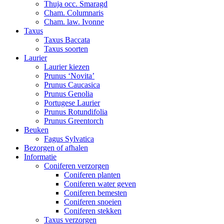
Thuja occ. Smaragd
Cham. Columnaris
Cham. law. Ivonne
Taxus
Taxus Baccata
Taxus soorten
Laurier
Laurier kiezen
Prunus ‘Novita’
Prunus Caucasica
Prunus Genolia
Portugese Laurier
Prunus Rotundifolia
Prunus Greentorch
Beuken
Fagus Sylvatica
Bezorgen of afhalen
Informatie
Coniferen verzorgen
Coniferen planten
Coniferen water geven
Coniferen bemesten
Coniferen snoeien
Coniferen stekken
Taxus verzorgen