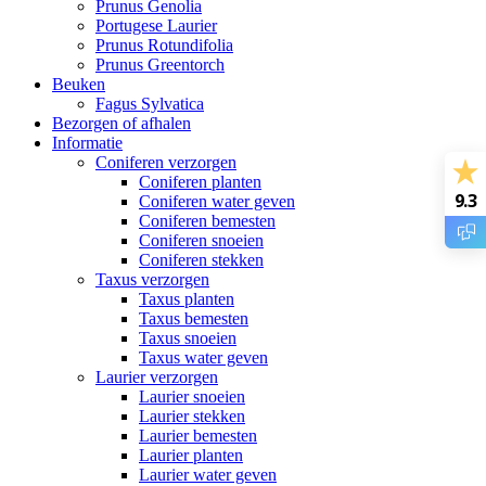
Prunus Genolia
Portugese Laurier
Prunus Rotundifolia
Prunus Greentorch
Beuken
Fagus Sylvatica
Bezorgen of afhalen
Informatie
Coniferen verzorgen
Coniferen planten
9.3
Coniferen water geven
Coniferen bemesten
Coniferen snoeien
Coniferen stekken
Taxus verzorgen
Taxus planten
Taxus bemesten
Taxus snoeien
Taxus water geven
Laurier verzorgen
Laurier snoeien
Laurier stekken
Laurier bemesten
Laurier planten
Laurier water geven